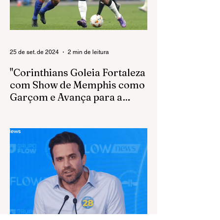
25 de set. de 2024
2 min de leitura
"Corinthians Goleia Fortaleza
com Show de Memphis como
Garçom e Avança para a
Semifinal da Sul-Americana"
O Corinthians cumpriu sua missão com
autoridade ao derrotar o Fortaleza por 3 a
0 na Neo Química Arena, garantindo sua
vaga nas...